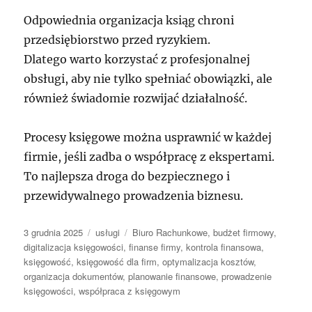
Odpowiednia organizacja ksiąg chroni
przedsiębiorstwo przed ryzykiem.
Dlatego warto korzystać z profesjonalnej
obsługi, aby nie tylko spełniać obowiązki, ale
również świadomie rozwijać działalność.
Procesy księgowe można usprawnić w każdej
firmie, jeśli zadba o współpracę z ekspertami.
To najlepsza droga do bezpiecznego i
przewidywalnego prowadzenia biznesu.
Data
Kategorie
Tagi
3 grudnia 2025
usługi
Biuro Rachunkowe
,
budżet firmowy
,
publikacji
digitalizacja księgowości
,
finanse firmy
,
kontrola finansowa
,
księgowość
,
księgowość dla firm
,
optymalizacja kosztów
,
organizacja dokumentów
,
planowanie finansowe
,
prowadzenie
księgowości
,
współpraca z księgowym