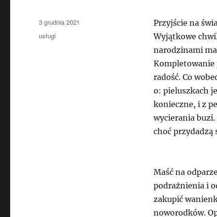
Data
3 grudnia 2021
Przyjście na świ
publikacji
Kategorie
usługi
Wyjątkowe chwile
narodzinami ma
Kompletowanie 
radość. Co wobe
o: pieluszkach j
konieczne, i z p
wycierania buzi.
choć przydadzą s
Maść na odparzen
podrażnienia i o
zakupić wanienk
noworodków. Op