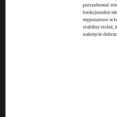
potrzebować rów
funkcjonalny al
wyposażone w ła
stabilny stelaż,
należycie dobra