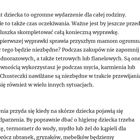
at dziecka to ogromne wydarzenie dla całej rodziny.
 to także czas oczekiwania. Ważne jest by jeszcze prze
luszka skompletować całą konieczną wyprawkę.
pierwszej wyprawki sprawia przyszłym mamom ogromn
c tego będzie niezbędne? Podczas zakupów nie zapomnij
ednorazowych, a także tetrowych lub flanelowych. Są on
ewnością wykorzystasz je podczas mycia, karmienia lub
 Chusteczki nawilżane są niezbędne w trakcie przewijani
ię również w wielu innych sytuacjach.
ia przyda się kiedy na skórze dziecka pojawią się
dparzenia. By poprawnie dbać o higienę dziecka trzeba
ę, termometr do wody, mydło lub żel do kąpieli dla
rócz ubranek, gryzaków, mebelków będziemy