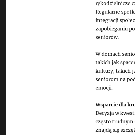
rękodzielnicze c
Regularne spotk
integracji społe
zapobieganiu poc
seniorów.
W domach senior
takich jak space
kultury, takich 
seniorom na pod
emocji.
Wsparcie dla k
Decyzja w kwesti
często trudnym d
znajdą się szczę