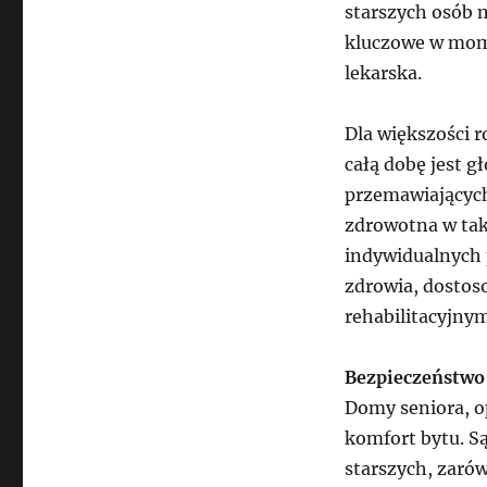
starszych osób 
kluczowe w mom
lekarska.
Dla większości r
całą dobę jest
przemawiających
zdrowotna w tak
indywidualnych 
zdrowia, dostos
rehabilitacyjnym
Bezpieczeństwo
Domy seniora, op
komfort bytu. S
starszych, zaró