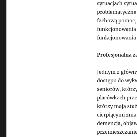
sytuacjach sytuac
problematyczne. 
fachową pomoc, 
funkcjonowania 
funkcjonowania 
Profesjonalna za
Jednym z główny
dostępu do wyk
seniorów, którzy
placówkach prac
którzy mają sta
cierpiącymi zmag
demencja, objaw
przemieszczanie