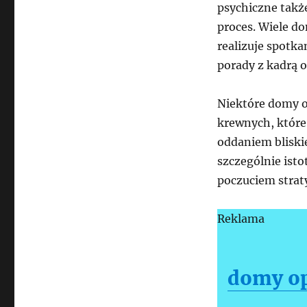
psychiczne także
proces. Wiele d
realizuje spotk
porady z kadrą or
Niektóre domy op
krewnych, które
oddaniem bliskie
szczególnie isto
poczuciem straty
Reklama
domy op