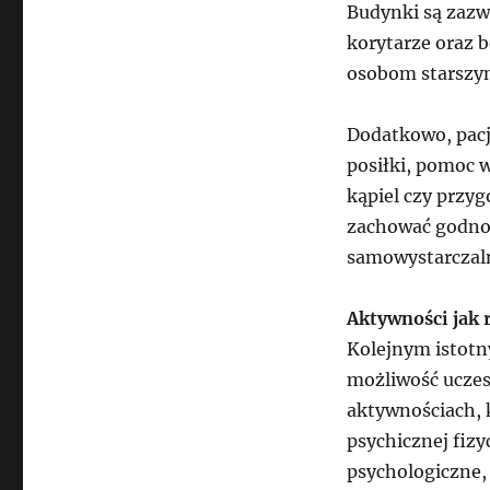
Budynki są zazw
korytarze oraz b
osobom starszym
Dodatkowo, pacj
posiłki, pomoc w
kąpiel czy przy
zachować godność
samowystarczaln
Aktywności jak 
Kolejnym istotn
możliwość uczes
aktywnościach, 
psychicznej fizy
psychologiczne, 