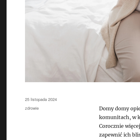
Data
25 listopada 2024
publikacji
Kategorie
zdrowie
Domy domy opiek
komunitach, w k
Corocznie więce
zapewnić ich bl