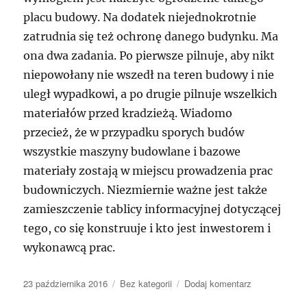
placu budowy. Na dodatek niejednokrotnie
zatrudnia się też ochronę danego budynku. Ma
ona dwa zadania. Po pierwsze pilnuje, aby nikt
niepowołany nie wszedł na teren budowy i nie
uległ wypadkowi, a po drugie pilnuje wszelkich
materiałów przed kradzieżą. Wiadomo
przecież, że w przypadku sporych budów
wszystkie maszyny budowlane i bazowe
materiały zostają w miejscu prowadzenia prac
budowniczych. Niezmiernie ważne jest także
zamieszczenie tablicy informacyjnej dotyczącej
tego, co się konstruuje i kto jest inwestorem i
wykonawcą prac.
Data
Kategorie
do
23 października 2016
Bez kategorii
Dodaj komentarz
publikacji
szlifierki