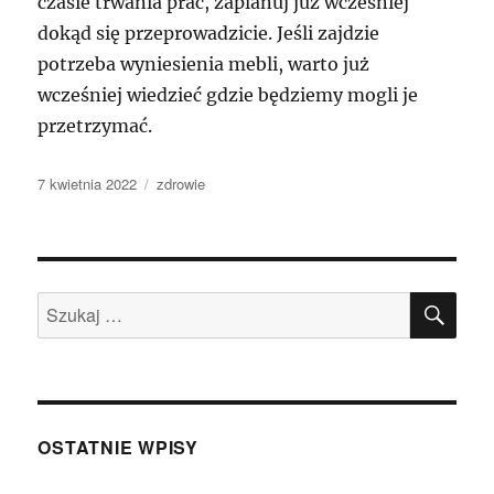
czasie trwania prac, zaplanuj już wcześniej
dokąd się przeprowadzicie. Jeśli zajdzie
potrzeba wyniesienia mebli, warto już
wcześniej wiedzieć gdzie będziemy mogli je
przetrzymać.
Data
Kategorie
7 kwietnia 2022
zdrowie
publikacji
SZU
Szukaj:
OSTATNIE WPISY