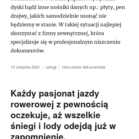
dyski bądź inne nośniki danych np.: płyty, pen
drajwy, jakich samodzielnie usunąć nie
będziemy w stanie. W takiej sytuacji najlepiej
skorzystać z firmy zewnętrznej, która
specjalizuje się w profesjonalnym niszczeniu
dokumentów.
Data
Kategorie
Tagi
15 sierpnia 2021
usługi
niszczenie dokumentów
publikacji
Każdy pasjonat jazdy
rowerowej z pewnością
oczekuje, aż wszelkie
śniegi i lody odejdą już w
zapomnienie.