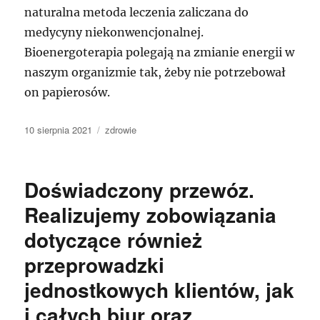
naturalna metoda leczenia zaliczana do
medycyny niekonwencjonalnej.
Bioenergoterapia polegają na zmianie energii w
naszym organizmie tak, żeby nie potrzebował
on papierosów.
Data
Kategorie
10 sierpnia 2021
zdrowie
publikacji
Doświadczony przewóz.
Realizujemy zobowiązania
dotyczące również
przeprowadzki
jednostkowych klientów, jak
i całych biur oraz