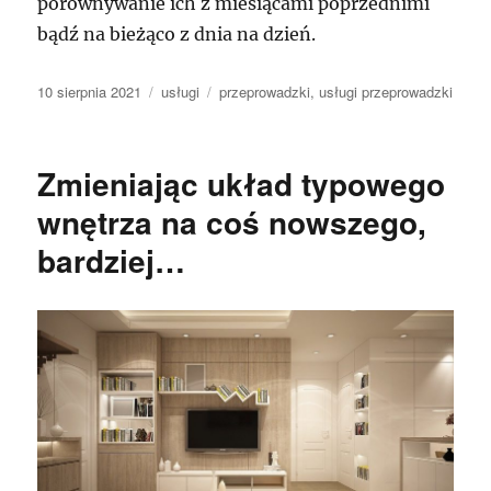
porównywanie ich z miesiącami poprzednimi
bądź na bieżąco z dnia na dzień.
Data
Kategorie
Tagi
10 sierpnia 2021
usługi
przeprowadzki
,
usługi przeprowadzki
publikacji
Zmieniając układ typowego
wnętrza na coś nowszego,
bardziej…