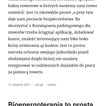
boksy rowerowe w których możemy nasz rower
umieścić. Jest to niezwykle proste ,a przy tym
daje nam poczucie bezpieczeństwa. By
skorzystać z Rozwiązania parkingowego dla
rowerów trzeba ściągnąć aplikację, doładować
konto, znaleźć interesujący nasz bike boks
który otwieramy qr kodem. Jest to prosta
metoda ochrony swojego jednośladu przed
złodziejami dzięki której nie musimy
rezygnować w codziennych dojazdów do pracy
za pomocą roweru.
Data
Kategorie
Tagi
12 sierpnia 2021
usługi
rowery
publikacji
Bioenergoterapia to prosta