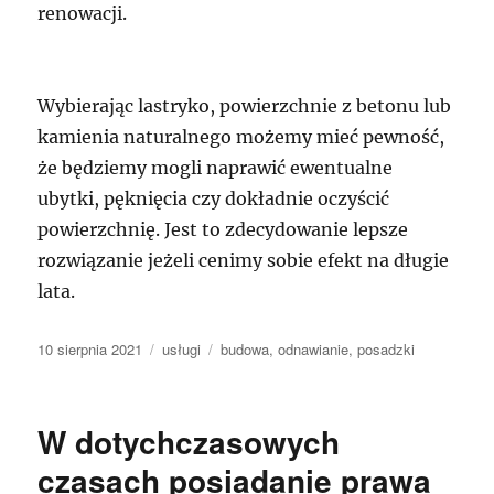
renowacji.
Wybierając lastryko, powierzchnie z betonu lub
kamienia naturalnego możemy mieć pewność,
że będziemy mogli naprawić ewentualne
ubytki, pęknięcia czy dokładnie oczyścić
powierzchnię. Jest to zdecydowanie lepsze
rozwiązanie jeżeli cenimy sobie efekt na długie
lata.
Data
Kategorie
Tagi
10 sierpnia 2021
usługi
budowa
,
odnawianie
,
posadzki
publikacji
W dotychczasowych
czasach posiadanie prawa