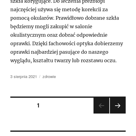
szkła korygujące. Do leczenia prezbiopi
najczęściej używa się metodę korekcii za
pomocą okularów. Prawidłowo dobrane szkła
będziemy mogli zakupić w salonie
okulistycznym oraz dobrać odpowiednie
oprawki. Dzięki fachowości optyka dobierzemy
oprawki najbardziej pasujące do naszego
wyglądu, kształtu twarzy lub rozstawu oczu.
Data
Kategorie
3 sierpnia 2021
zdrowie
publikacji
Nawigacja
STRONA
1
NAST
po
ĘPN
A
wpisach
STR