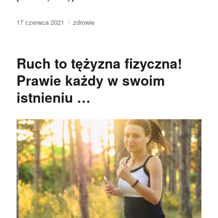
Data
Kategorie
17 czerwca 2021
zdrowie
publikacji
Ruch to tężyzna fizyczna!
Prawie każdy w swoim
istnieniu …