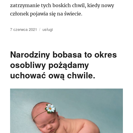
zatrzymanie tych boskich chwil, kiedy nowy
członek pojawia się na świecie.
Data
Kategorie
7 czerwca 2021
usługi
publikacji
Narodziny bobasa to okres
osobliwy pożądamy
uchować ową chwile.