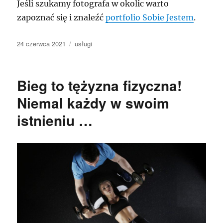
Jeśli szukamy fotografa w okolic warto
zapoznać się i znaleźć
portfolio Sobie Jestem
.
Data
Kategorie
24 czerwca 2021
usługi
publikacji
Bieg to tężyzna fizyczna!
Niemal każdy w swoim
istnieniu …