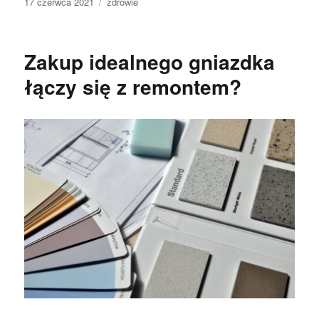
Data
Kategorie
17 czerwca 2021
zdrowie
publikacji
Zakup idealnego gniazdka
łączy się z remontem?