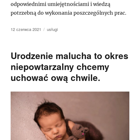
odpowiednimi umiejętnościami i wiedzą
potrzebną do wykonania poszczególnych prac.
Data
Kategorie
12 czerwca 2021
usługi
publikacji
Urodzenie malucha to okres
niepowtarzalny chcemy
uchować ową chwile.