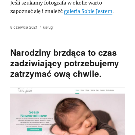
Jeśli szukamy fotografa w okolic warto
zapoznać się i znaleźć
galeria Sobie Jestem
.
Data
Kategorie
8 czerwca 2021
usługi
publikacji
Narodziny brzdąca to czas
zadziwiający potrzebujemy
zatrzymać ową chwile.