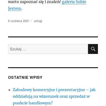
warto zapoznać się i znaleźć
galeria Sobie
Jestem
.
Data
Kategorie
6 czerwca 2021
usługi
publikacji
SZU
Szukaj:
OSTATNIE WPISY
Zabudowy komercyjne i prezentacyjne – jak
oddziałują na wizerunek oraz sprzedaż w
punkcie handlowym?