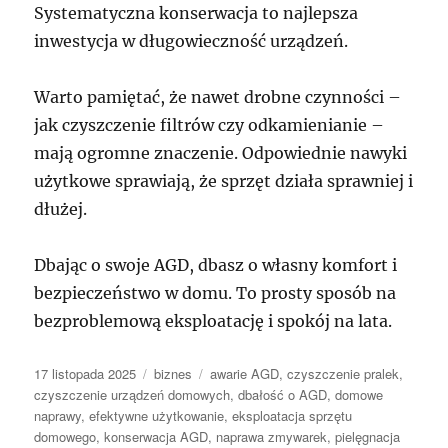
Systematyczna konserwacja to najlepsza
inwestycja w długowieczność urządzeń.
Warto pamiętać, że nawet drobne czynności –
jak czyszczenie filtrów czy odkamienianie –
mają ogromne znaczenie. Odpowiednie nawyki
użytkowe sprawiają, że sprzęt działa sprawniej i
dłużej.
Dbając o swoje AGD, dbasz o własny komfort i
bezpieczeństwo w domu. To prosty sposób na
bezproblemową eksploatację i spokój na lata.
Data
Kategorie
Tagi
17 listopada 2025
biznes
awarie AGD
,
czyszczenie pralek
,
publikacji
czyszczenie urządzeń domowych
,
dbałość o AGD
,
domowe
naprawy
,
efektywne użytkowanie
,
eksploatacja sprzętu
domowego
,
konserwacja AGD
,
naprawa zmywarek
,
pielęgnacja