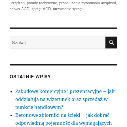
urządzeń
,
porady techniczne
,
przedłużenie żywotności urządzeń
,
serwis AGD
,
sprzęt AGD
,
utrzymanie sprzętu
SZU
Szukaj:
OSTATNIE WPISY
Zabudowy komercyjne i prezentacyjne – jak
oddziałują na wizerunek oraz sprzedaż w
punkcie handlowym?
Betonowe zbiorniki na ścieki – jak dobrać
odpowiednią pojemność dla wymagających