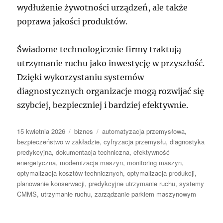
wydłużenie żywotności urządzeń, ale także
poprawa jakości produktów.
Świadome technologicznie firmy traktują
utrzymanie ruchu jako inwestycję w przyszłość.
Dzięki wykorzystaniu systemów
diagnostycznych organizacje mogą rozwijać się
szybciej, bezpieczniej i bardziej efektywnie.
Data
Kategorie
Tagi
15 kwietnia 2026
biznes
automatyzacja przemysłowa
,
publikacji
bezpieczeństwo w zakładzie
,
cyfryzacja przemysłu
,
diagnostyka
predykcyjna
,
dokumentacja techniczna
,
efektywność
energetyczna
,
modernizacja maszyn
,
monitoring maszyn
,
optymalizacja kosztów technicznych
,
optymalizacja produkcji
,
planowanie konserwacji
,
predykcyjne utrzymanie ruchu
,
systemy
CMMS
,
utrzymanie ruchu
,
zarządzanie parkiem maszynowym