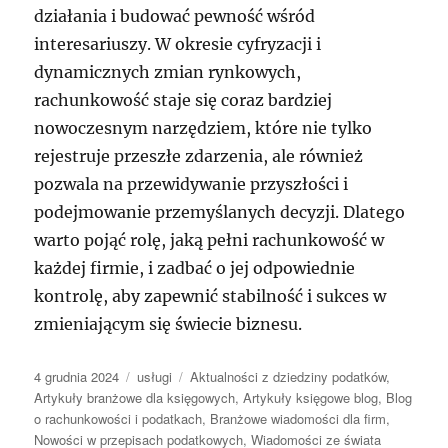
działania i budować pewność wśród
interesariuszy. W okresie cyfryzacji i
dynamicznych zmian rynkowych,
rachunkowość staje się coraz bardziej
nowoczesnym narzędziem, które nie tylko
rejestruje przeszłe zdarzenia, ale również
pozwala na przewidywanie przyszłości i
podejmowanie przemyślanych decyzji. Dlatego
warto pojąć rolę, jaką pełni rachunkowość w
każdej firmie, i zadbać o jej odpowiednie
kontrolę, aby zapewnić stabilność i sukces w
zmieniającym się świecie biznesu.
Data
Kategorie
Tagi
4 grudnia 2024
usługi
Aktualności z dziedziny podatków
,
publikacji
Artykuły branżowe dla księgowych
,
Artykuły księgowe blog
,
Blog
o rachunkowości i podatkach
,
Branżowe wiadomości dla firm
,
Nowości w przepisach podatkowych
,
Wiadomości ze świata