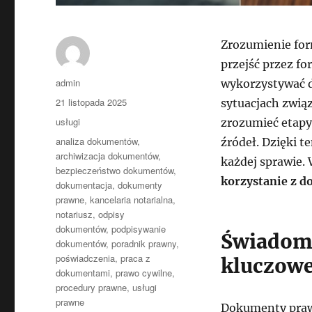
Zrozumienie fo
przejść przez f
Autor
admin
wykorzystywać 
Data
21 listopada 2025
sytuacjach zwią
publikacji
Kategorie
usługi
zrozumieć etapy
Tagi
analiza dokumentów
,
źródeł. Dzięki 
archiwizacja dokumentów
,
każdej sprawie.
bezpieczeństwo dokumentów
,
korzystanie z 
dokumentacja
,
dokumenty
prawne
,
kancelaria notarialna
,
notariusz
,
odpisy
dokumentów
,
podpisywanie
Świadome
dokumentów
,
poradnik prawny
,
poświadczenia
,
praca z
kluczowe
dokumentami
,
prawo cywilne
,
procedury prawne
,
usługi
prawne
Dokumenty prawn