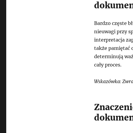
dokumen
Bardzo częste b
nieuwagi przy s
interpretacja z
także pamiętać 
determinują waż
cały proces.
Wskazówka: Zwrac
Znaczenie
dokumen