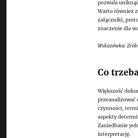
pozwala uniknąć 
Warto również z
załączniki, prot
znaczenie dla w
Wskazówka: Zrób 
Co trzeb
Większość dokum
przeanalizować 
czynności, termi
aspekty determi
Zaniedbanie jed
interpretację.