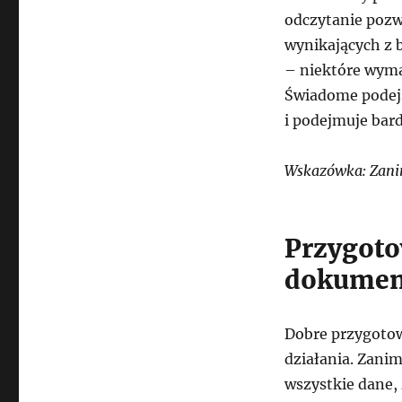
odczytanie pozw
wynikających z b
– niektóre wyma
Świadome podejś
i podejmuje bard
Wskazówka: Zanim
Przygoto
dokumen
Dobre przygotow
działania. Zanim
wszystkie dane, 