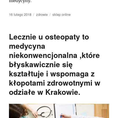
medycyny.
Data
Kategorie
Tagi
16 lutego 2018
zdrowie
sklep online
publikacji
Lecznie u osteopaty to
medycyna
niekonwencjonalna ,które
błyskawicznie się
kształtuje i wspomaga z
kłopotami zdrowotnymi w
odziałe w Krakowie.