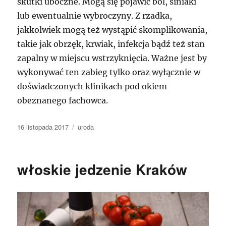
skutki uboczne. Mogą się pojawić ból, siniaki
lub ewentualnie wybroczyny. Z rzadka,
jakkolwiek mogą też wystąpić skomplikowania,
takie jak obrzęk, krwiak, infekcja bądź też stan
zapalny w miejscu wstrzyknięcia. Ważne jest by
wykonywać ten zabieg tylko oraz wyłącznie w
doświadczonych klinikach pod okiem
obeznanego fachowca.
Data
Kategorie
16 listopada 2017
uroda
publikacji
włoskie jedzenie Kraków