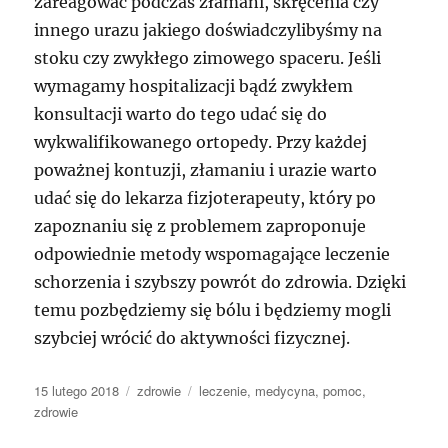
zareagować podczas złamani, skręcenia czy
innego urazu jakiego doświadczylibyśmy na
stoku czy zwykłego zimowego spaceru. Jeśli
wymagamy hospitalizacji bądź zwykłem
konsultacji warto do tego udać się do
wykwalifikowanego ortopedy. Przy każdej
poważnej kontuzji, złamaniu i urazie warto
udać się do lekarza fizjoterapeuty, który po
zapoznaniu się z problemem zaproponuje
odpowiednie metody wspomagające leczenie
schorzenia i szybszy powrót do zdrowia. Dzięki
temu pozbędziemy się bólu i będziemy mogli
szybciej wrócić do aktywności fizycznej.
Data
Kategorie
Tagi
15 lutego 2018
zdrowie
leczenie
,
medycyna
,
pomoc
,
publikacji
zdrowie