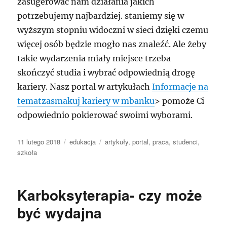
zasugerować nam działania jakich
potrzebujemy najbardziej. staniemy się w
wyższym stopniu widoczni w sieci dzięki czemu
więcej osób będzie mogło nas znaleźć. Ale żeby
takie wydarzenia miały miejsce trzeba
skończyć studia i wybrać odpowiednią drogę
kariery. Nasz portal w artykułach
Informacje na
tematzasmakuj kariery w mbanku
> pomoże Ci
odpowiednio pokierować swoimi wyborami.
Data
Kategorie
Tagi
11 lutego 2018
edukacja
artykuły
,
portal
,
praca
,
studenci
,
publikacji
szkoła
Karboksyterapia- czy może
być wydajna