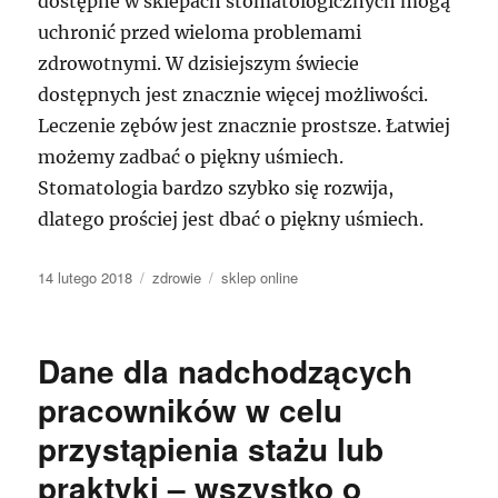
dostępne w sklepach stomatologicznych mogą
uchronić przed wieloma problemami
zdrowotnymi. W dzisiejszym świecie
dostępnych jest znacznie więcej możliwości.
Leczenie zębów jest znacznie prostsze. Łatwiej
możemy zadbać o piękny uśmiech.
Stomatologia bardzo szybko się rozwija,
dlatego prościej jest dbać o piękny uśmiech.
Data
Kategorie
Tagi
14 lutego 2018
zdrowie
sklep online
publikacji
Dane dla nadchodzących
pracowników w celu
przystąpienia stażu lub
praktyki – wszystko o