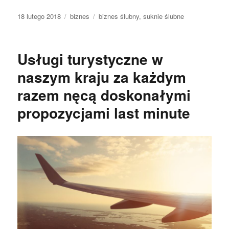
Data
Kategorie
Tagi
18 lutego 2018
biznes
biznes ślubny
,
suknie ślubne
publikacji
Usługi turystyczne w
naszym kraju za każdym
razem nęcą doskonałymi
propozycjami last minute