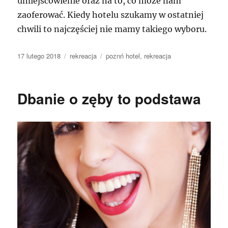
umiejscowienie oraz na to, co może nam
zaoferować. Kiedy hotelu szukamy w ostatniej
chwili to najczęściej nie mamy takiego wyboru.
Data
Kategorie
Tagi
17 lutego 2018
rekreacja
poznń hotel
,
rekreacja
publikacji
Dbanie o zęby to podstawa